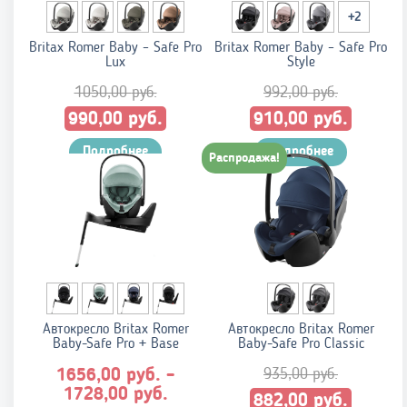
+2
Britax Romer Baby – Safe Pro
Britax Romer Baby – Safe Pro
Lux
Style
1050,00
руб.
992,00
руб.
Первоначальная
Текущая
Первоначальная
Текущ
руб.
руб.
990,00
910,00
цена
цена:
цена
цена:
составляла
Подробнее
990,00 руб..
составляла
Подробнее
910,00 
Распродажа!
1050,00 руб..
992,00 руб..
Автокресло Britax Romer
Автокресло Britax Romer
Baby-Safe Pro + Base
Baby-Safe Pro Classic
руб.
935,00
руб.
1656,00
–
Диапазон
руб.
1728,00
Первоначальная
Текущ
руб.
882,00