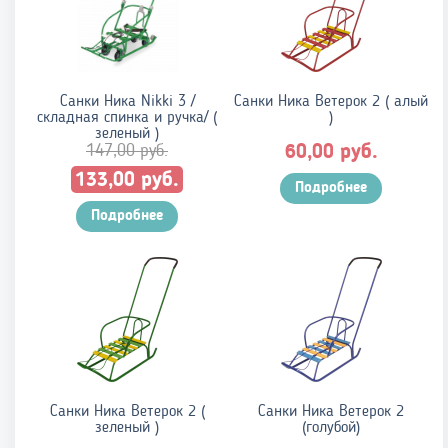
Санки Ника Nikki 3 /
Санки Ника Ветерок 2 ( алый
складная спинка и ручка/ (
)
зеленый )
147,00
руб.
руб.
60,00
Первоначальная
Текущая
руб.
133,00
Подробнее
цена
цена:
составляла
Подробнее
133,00 руб..
147,00 руб..
Санки Ника Ветерок 2 (
Санки Ника Ветерок 2
зеленый )
(голубой)