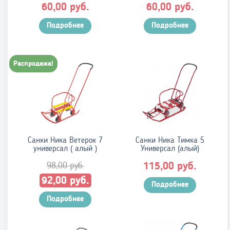
руб.
руб.
60,00
60,00
Подробнее
Подробнее
Распродажа!
Санки Ника Ветерок 7
Санки Ника Тимка 5
универсал ( алый )
Универсал (алый)
98,00
руб.
руб.
115,00
Первоначальная
Текущая
руб.
92,00
Подробнее
цена
цена:
составляла
Подробнее
92,00 руб..
98,00 руб..