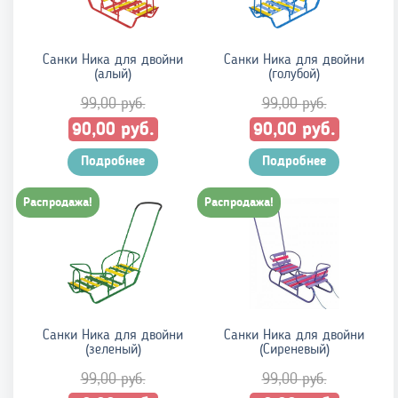
Cанки Ника для двойни
Cанки Ника для двойни
(алый)
(голубой)
99,00
руб.
99,00
руб.
Первоначальная
Текущая
Первоначальная
Текуща
руб.
руб.
90,00
90,00
цена
цена:
цена
цена:
составляла
Подробнее
90,00 руб..
составляла
Подробнее
90,00 р
99,00 руб..
99,00 руб..
Распродажа!
Распродажа!
Cанки Ника для двойни
Cанки Ника для двойни
(зеленый)
(Сиреневый)
99,00
руб.
99,00
руб.