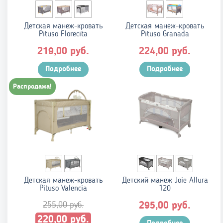
Детская манеж-кровать
Детская манеж-кровать
Pituso Florecita
Pituso Granada
руб.
руб.
219,00
224,00
Подробнее
Подробнее
Распродажа!
Детская манеж-кровать
Детский манеж Joie Allura
Pituso Valencia
120
255,00
руб.
руб.
295,00
Первоначальная
Текущая
руб.
220,00