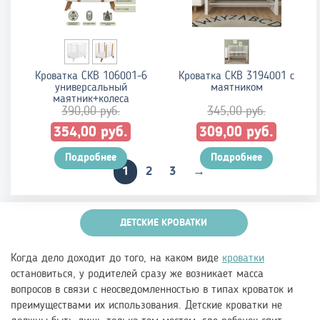
Кроватка СКВ 106001-6
Кроватка СКВ 3194001 с
универсальный
маятником
маятник+колеса
390,00
руб.
345,00
руб.
Первоначальная
Текущая
Первоначальная
Текущ
руб.
руб.
354,00
309,00
цена
цена:
цена
цена:
составляла
Подробнее
354,00 руб..
составляла
Подробнее
309,00 
1
2
3
→
390,00 руб..
345,00 руб..
ДЕТСКИЕ КРОВАТКИ
Когда дело доходит до того, на каком виде
кроватки
остановиться, у родителей сразу же возникает масса
вопросов в связи с неосведомленностью в типах кроваток и
преимуществами их использования. Детские кроватки не