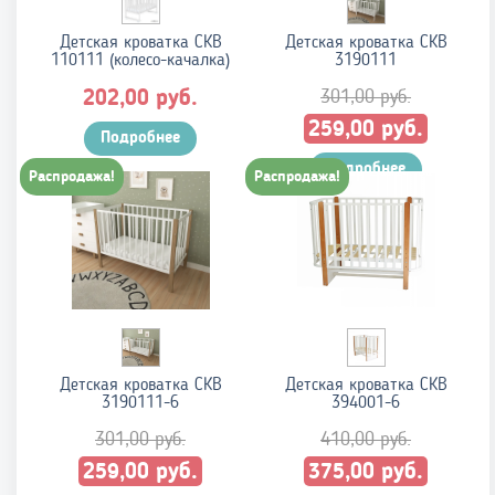
Детская кроватка СКВ
Детская кроватка СКВ
110111 (колесо-качалка)
3190111
руб.
301,00
руб.
202,00
Первоначальная
Текущ
руб.
259,00
Подробнее
цена
цена:
составляла
Подробнее
259,00 
Распродажа!
Распродажа!
301,00 руб..
Детская кроватка СКВ
Детская кроватка СКВ
3190111-6
394001-6
301,00
руб.
410,00
руб.
Первоначальная
Текущая
Первоначальная
Текущ
руб.
руб.
259,00
375,00
цена
цена:
цена
цена: