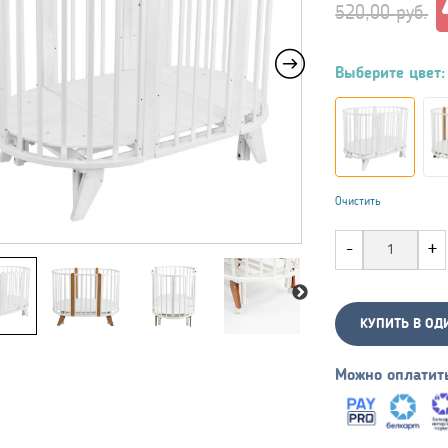
це
520,00
руб.
со
52
Выберите цвет:
Очистить
КУПИТЬ В ОД
Можно оплатит