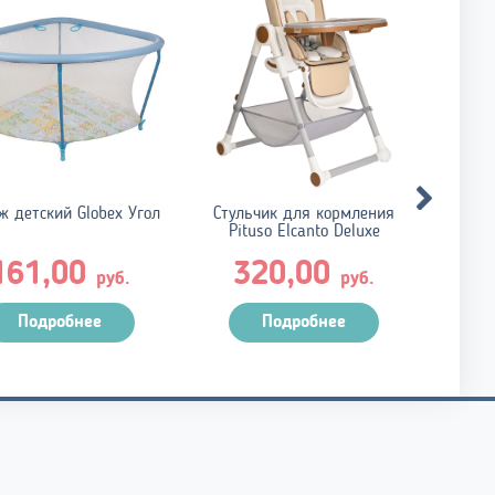
 детский Globex Угол
Стульчик для кормления
Стульч
Pituso Elcanto Deluxe
Pere
161,00
320,00
8
руб.
руб.
Подробнее
Подробнее