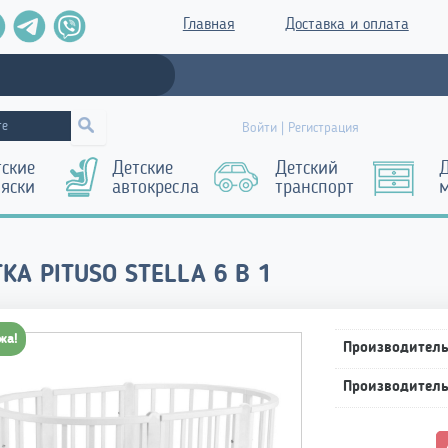
Главная
Доставка и оплата
Войти | Регистрация
тские
Детские
Детский
Д
ляски
автокресла
транспорт
КА PITUSO STELLA 6 В 1
жа!
Производител
Производител
Пе