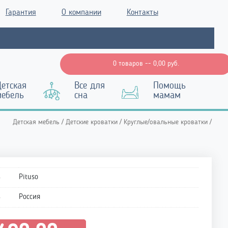
Гарантия
О компании
Контакты
0 товаров --
0,00
руб.
етская
Все для
Помощь
мебель
сна
мамам
Детская мебель
/
Детские кроватки
/
Круглые/овальные кроватки
/
ь
Pituso
ь
Россия
рвоначальная
Текущая