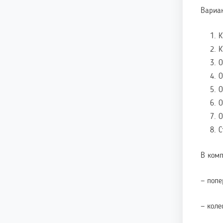
Вариа
К
К
О
О
О
О
О
С
В комп
— поп
— коле