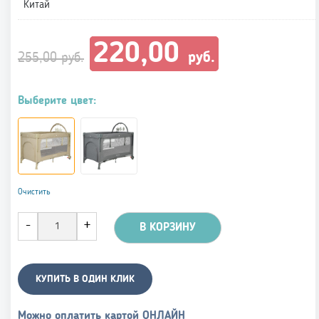
Китай
Первоначальная
Текущая
220,00
цена
цена:
руб.
255,00
руб.
составляла
220,00 руб..
255,00 руб..
Выберите цвет:
Очистить
В КОРЗИНУ
КУПИТЬ В ОДИН КЛИК
Можно оплатить картой ОНЛАЙН