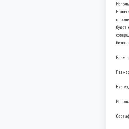
Исполь
Вашего
пробле
будет 
соверш
безопа
Размер
Размер
Вес из
Исполь
Сертиф