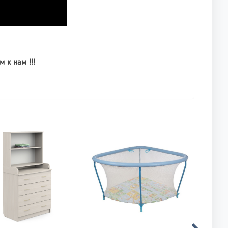
 к нам !!!