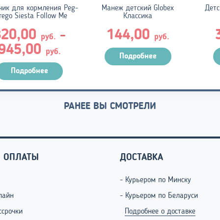
чик для кормления Peg-
Манеж детский Globex
Детс
rego Siesta Follow Me
Классика
820,00
144,00
–
руб.
руб.
Диапазон
945,00
руб.
Подробнее
цен:
820,00 руб.
Подробнее
–
945,00 руб.
РАНЕЕ ВЫ СМОТРЕЛИ
 ОПЛАТЫ
ДОСТАВКА
- Курьером по Минску
лайн
- Курьером по Беларуси
ссрочки
Подробнее о доставке