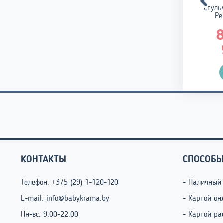
ульчик для кормления
Мольберт односторонний
Стуль
Pituso Elcanto Deluxe
Ника
Pe
320,00
85,00
руб.
руб.
Подробнее
Подробнее
КОНТАКТЫ
СПОСОБЫ
Телефон:
+375 (29) 1-120-120
- Наличный
E-mail:
info@babykrama.by
- Картой он
Пн-вс: 9.00-22.00
- Картой ра