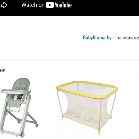
BabyKrama.by
— за манежем
ИЕ