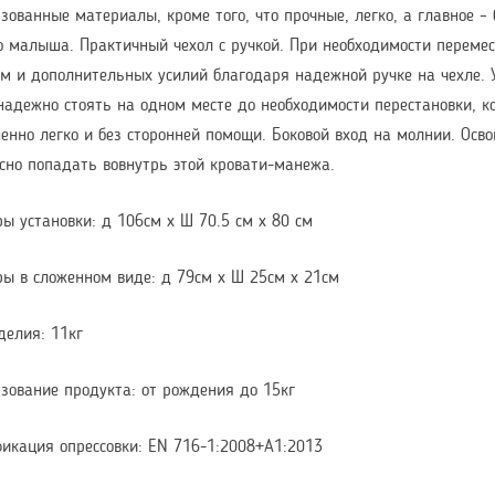
зованные материалы, кроме того, что прочные, легко, а главное –
 малыша. Практичный чехол с ручкой. При необходимости переме
м и дополнительных усилий благодаря надежной ручке на чехле. У
надежно стоять на одном месте до необходимости перестановки, 
енно легко и без сторонней помощи. Боковой вход на молнии. Осв
сно попадать вовнутрь этой кровати-манежа.
ы установки: д 106см х Ш 70.5 см х 80 см
ы в сложенном виде: д 79см х Ш 25см х 21см
делия: 11кг
зование продукта: от рождения до 15кг
икация опрессовки: EN 716-1:2008+А1:2013