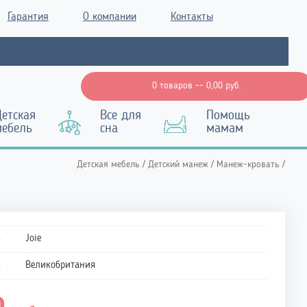
Гарантия
О компании
Контакты
0 товаров --
0,00
руб.
етская
Все для
Помощь
мебель
сна
мамам
Детская мебель
/
Детский манеж
/
Манеж-кровать
/
ь
Joie
ь
Великобритания