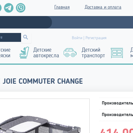
Главная
Доставка и оплата
Войти | Регистрация
тские
Детские
Детский
Д
ляски
автокресла
транспорт
 JOIE COMMUTER CHANGE
Производител
Производител