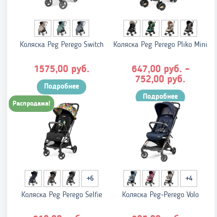
Коляска Peg Perego Switch
Коляска Peg Perego Pliko Mini
руб.
руб.
1575,00
647,00
–
Диапаз
руб.
752,00
Подробнее
цен:
Подробнее
647,00 
Распродажа!
–
752,00 
+6
+4
Коляска Peg Perego Selfie
Коляска Peg-Perego Volo