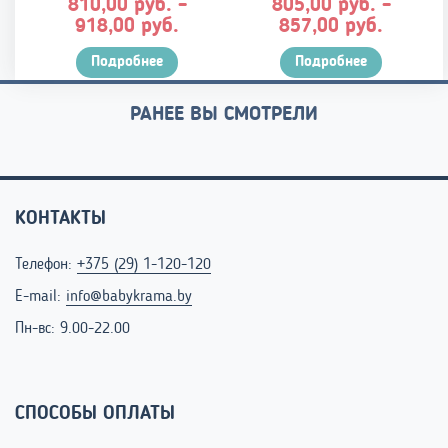
руб.
руб.
810,00
–
805,00
–
Диапазон
Диапаз
руб.
руб.
918,00
857,00
цен:
цен:
Подробнее
810,00 руб.
Подробнее
805,00 
–
–
918,00 руб.
857,00 
РАНЕЕ ВЫ СМОТРЕЛИ
КОНТАКТЫ
Телефон:
+375 (29) 1-120-120
E-mail:
info@babykrama.by
Пн-вс: 9.00-22.00
СПОСОБЫ ОПЛАТЫ