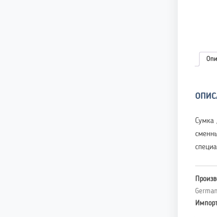
Опи
ОПИС
Сумка 
сменны
специа
Произв
Germa
Импор