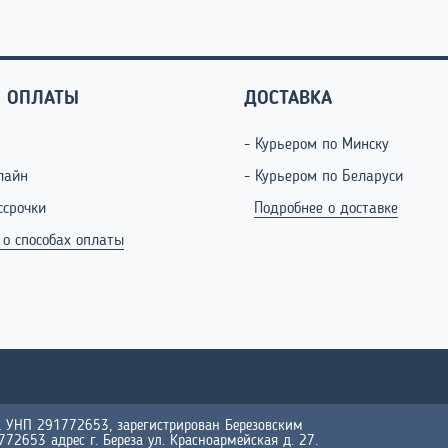
 ОПЛАТЫ
ДОСТАВКА
- Курьером по Минску
лайн
- Курьером по Беларуси
ссрочки
Подробнее о доставке
 о способах оплаты
УНП 291772653, зарегистрирован Березовским
2653 адрес г. Береза ул. Красноармейская д. 27.