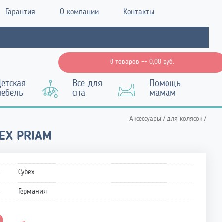
Гарантия
О компании
Контакты
0 товаров --
0,00
руб.
етская
Все для
Помощь
мебель
сна
мамам
Аксессуары
/
для колясок
/
EX PRIAM
ь
Cybex
ь
Германия