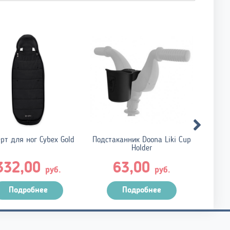
рт для ног Cybex Gold
Подстаканник Doona Liki Cup
Бат
Holder
332,00
63,00
руб.
руб.
Подробнее
Подробнее