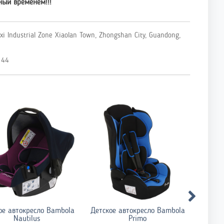
ный временем!!!
ixi Industrial Zone Xiaolan Town, Zhongshan City, Guandong,
 44
ое автокресло Bambola
Детское автокресло Bambola
Детско
Nautilus
Primo