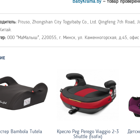
BabyKrama.by
— товар проверен
одитель:
Pituso, Zhongshan City Togyibaby Co., Ltd. Qingfeng 7th Road, J
Китай.
тер:
ООО "МаМалыш", 220055, г. Минск, ул. Каменногорская, д.45, офис
ИЕ
стер Bambola Tutela
Кресло Peg Perego Viaggio 2-3
Детск
Shuttle (Isofix)