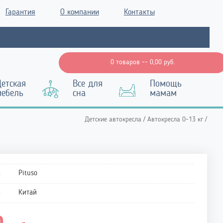
Гарантия
О компании
Контакты
0 товаров --
0,00
руб.
етская
Все для
Помощь
мебель
сна
мамам
Детские автокресла
/
Автокресла 0-13 кг
/
ь
Pituso
ь
Китай