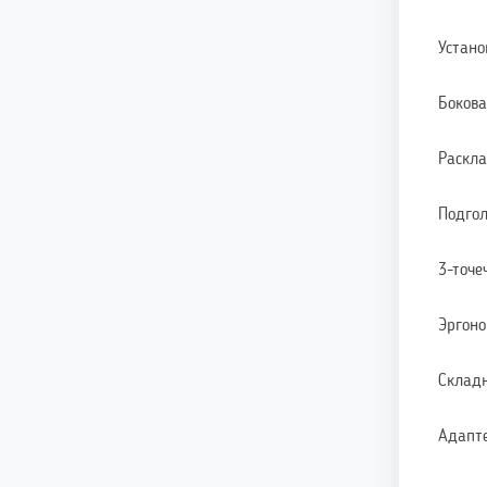
Устано
Бокова
Раскла
Подгол
3-точе
Эргон
Склад
Адапте