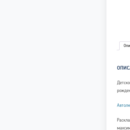
Опи
ОПИС
Детск
рожден
Автол
Раскла
макси