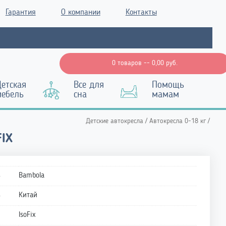
Гарантия
О компании
Контакты
0 товаров --
0,00
руб.
етская
Все для
Помощь
мебель
сна
мамам
Детские автокресла
/
Автокресла 0-18 кг
/
IX
ь
Bambola
ь
Китай
IsoFix