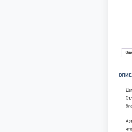
Опи
ОПИС
Де
От
бл
Ав
чт