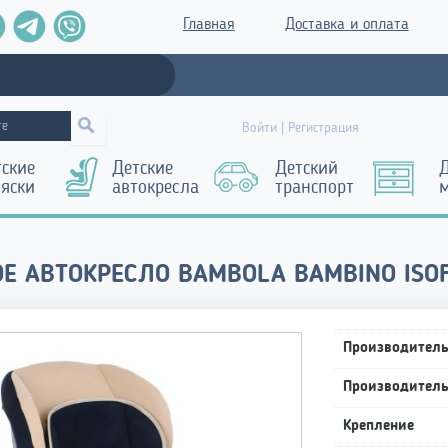
Главная
Доставка и оплата
Войти | Регистрация
тские
Детские
Детский
Д
ляски
автокресла
транспорт
ОЕ АВТОКРЕСЛО BAMBOLA BAMBINO ISOF
Производител
Производител
Крепление