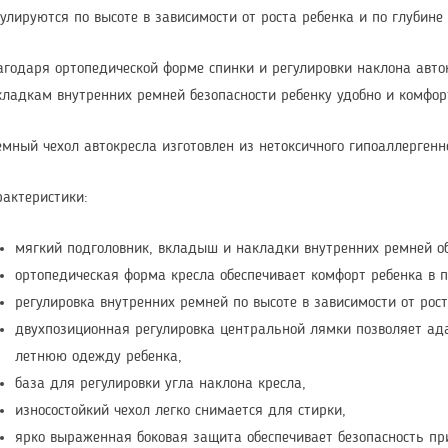
гулируются по высоте в зависимости от роста ребенка и по глуби
агодаря ортопедической форме спинки и регулировки наклона авто
кладкам внутренних ремней безопасности ребенку удобно и комфор
емный чехол автокресла изготовлен из нетоксичного гипоаллерген
рактеристики:
мягкий подголовник, вкладыш и накладки внутренних ремней о
ортопедическая форма кресла обеспечивает комфорт ребенка в п
регулировка внутренних ремней по высоте в зависимости от рост
двухпозиционная регулировка центральной лямки позволяет а
летнюю одежду ребенка,
база для регулировки угла наклона кресла,
износостойкий чехол легко снимается для стирки,
ярко выраженная боковая защита обеспечивает безопасность при