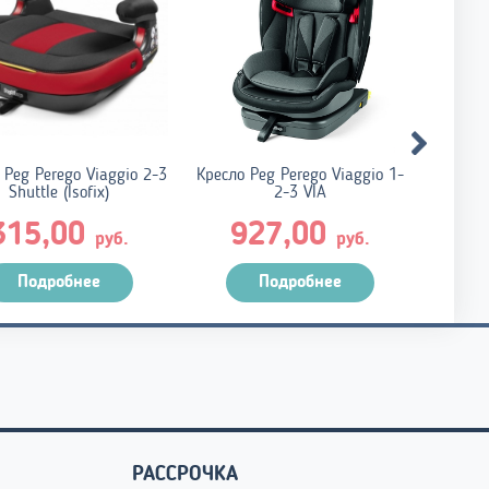
 Peg Perego Viaggio 2-3
Кресло Peg Perego Viaggio 1-
Детско
Shuttle (Isofix)
2-3 VIA
315,00
927,00
руб.
руб.
Подробнее
Подробнее
РАССРОЧКА