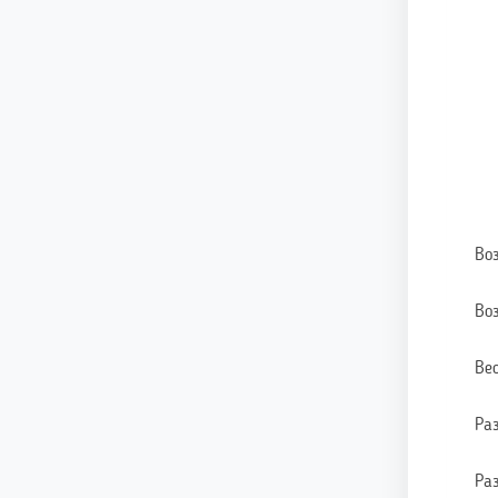
Во
Воз
Вес
Ра
Ра