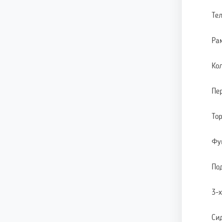
Те
Ра
Ко
Пе
То
Фу
По
3-
Си