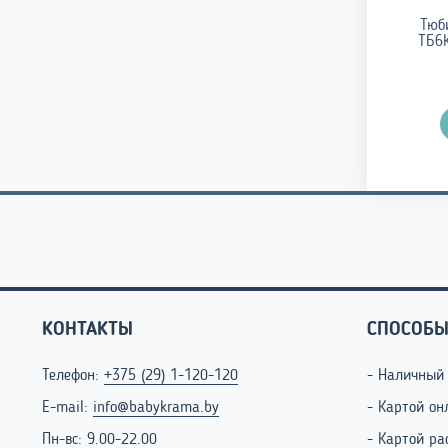
инг Ника классика арт
Велосипед Doona Liki Trike S1
Тюб
-100 (диаметр 1000 мм)
ТБ6К
102,00
685,00
–
руб.
руб.
Диапазо
754,00
руб.
Подробнее
цен:
685,00 р
Подробнее
–
754,00 р
КОНТАКТЫ
СПОСОБЫ
Телефон:
+375 (29) 1-120-120
- Наличный
E-mail:
info@babykrama.by
- Картой он
Пн-вс: 9.00-22.00
- Картой ра