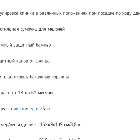
гулировка спинки в различных положениях при посадке по ходу дв
кстильная сумочка для мелочей
емный защитный бампер
щитный капор от солнца
е пластиковые багажные корзины
раст: от 18 до 60 месяцев
грузка
велосипеда
: 25 кг
змер/вес изделия: 116×49х109 см/8,8 кг