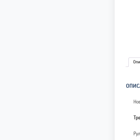
Опи
ОПИС
Но
Тр
Ру