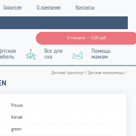
Гарантия
О компании
Контакты
0 товаров --
0,00
руб.
етская
Все для
Помощь
мебель
сна
мамам
Детский транспорт
/
Детские велосипеды
/
EN
ь
Pituso
ь
Китай
green