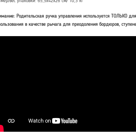
мер/вес упаковки: 65,5х42х26 см/ 10,3 кг
имание: Родительская ручка управления используется ТОЛЬКО для
пользования в качестве рычага для преодоления бордюров, ступене