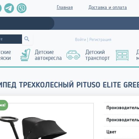
Главная
Доставка и оплата
Войти | Регистрация
тские
Детские
Детский
Д
ляски
автокресла
транспорт
ПЕД ТРЕХКОЛЕСНЫЙ PITUSO ELITE GRE
жа!
Производител
Производител
Цвет