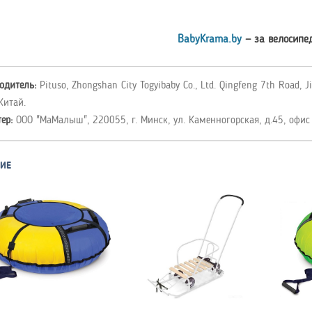
BabyKrama.by
— за велосипе
одитель:
Pituso, Zhongshan City Togyibaby Co., Ltd. Qingfeng 7th Road, J
Китай.
тер:
ООО "МаМалыш", 220055, г. Минск, ул. Каменногорская, д.45, офис
ИЕ