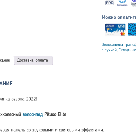
Можно оплатит
Велосипеды транс
с ручкой
,
Складные
сание
Доставка, оплата
АНИЕ
винка сезона 2022!
ехколесный
велосипед
Pituso Elite
левая панель со звуковыми и световыми эффектами.