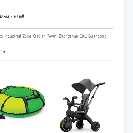
дами к нам!!
ixi Industrial Zone Xiaolan Town, Zhongshan City, Guandong,
 44