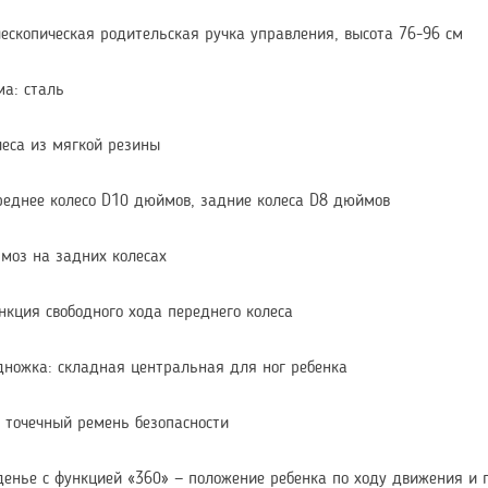
лескопическая родительская ручка управления, высота 76-96 см
ма: сталь
леса из мягкой резины
реднее колесо D10 дюймов, задние колеса D8 дюймов
рмоз на задних колесах
нкция свободного хода переднего колеса
дножка: складная центральная для ног ребенка
х точечный ремень безопасности
денье с функцией «360» — положение ребенка по ходу движения и 