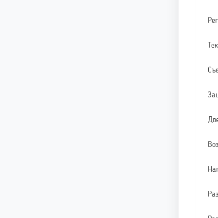
Ре
Те
Съ
За
Дв
Воз
На
Ра