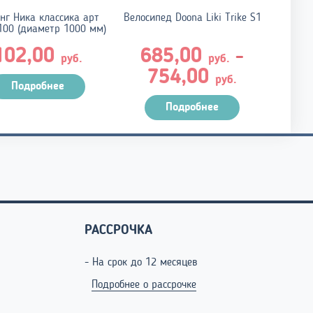
нг Ника классика арт
Велосипед Doona Liki Trike S1
Тюбин
100 (диаметр 1000 мм)
ТБ6К-
102,00
685,00
–
руб.
руб.
Диапазо
754,00
руб.
Подробнее
цен:
685,00 ру
Подробнее
–
754,00 ру
РАССРОЧКА
- На срок до 12 месяцев
Подробнее о рассрочке