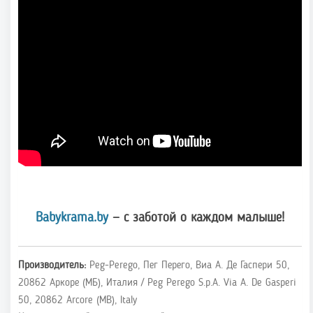
Babykrama.by
— с заботой о каждом малыше!
Производитель:
Peg-Perego, Пег Перего, Виа А. Де Гаспери 50,
20862 Аркоре (МБ), Италия / Peg Perego S.p.A. Via A. De Gasperi
50, 20862 Arcore (MB), Italy