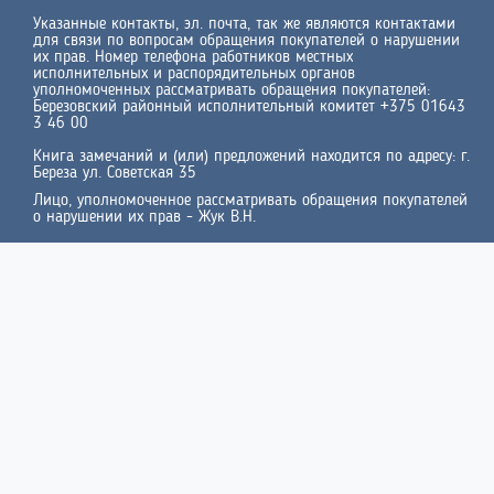
Указанные контакты, эл. почта, так же являются контактами
для связи по вопросам обращения покупателей о нарушении
их прав. Номер телефона работников местных
исполнительных и распорядительных органов
уполномоченных рассматривать обращения покупателей:
Березовский районный исполнительный комитет +375 01643
3 46 00
Книга замечаний и (или) предложений находится по адресу: г.
Береза ул. Советская 35
Лицо, уполномоченное рассматривать обращения покупателей
о нарушении их прав - Жук В.Н.